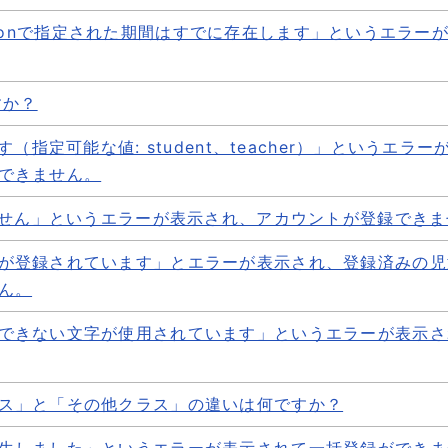
しください。
ない場合に表示表示されるエラーです。 登録ファイルのI
begin onで指定された期間はすでに存在します」というエラ
在します」というエラーが表示されて一括登録できません。
しください。
登録ファイルの内容をご確認いただき、修正後にアップロー
ーIDが登録済みである →すでに同じユーザーIDが...
すか？
onで指定された期間はすでに存在します」というエラーが表示さ
クラス欄に記載されたクラスが、すでに「その他クラス」
す（指定可能な値: student、teacher）」というエ
設定を外してから、再度アップロードをお試しください。
できません。
登録時に、それぞれのユーザーIDに個別に付与されるシステ
ザー側で変更したり削除したりすることはできません...
きません」というエラーが表示され、アカウントが登録でき
な値: student、teacher）」というエラーが表示
が登録されています」とエラーが表示され、登録済みの児
いうエラーが表示され、アカウントが登録できません。
報のみを入力し、登録しようとした場合に表示されるエラー
ん。
トのrole（役割・teacherやstudentなど）を後
」「保護者アカウントのID」「保護者アカウントのパスワ.
を誤って登録してしまった場合、該当アカウント...
できない文字が使用されています」というエラーが表示さ
ています」とエラーが表示され、登録済みの児童・生徒の
FID欄を空欄にしたままアップロードしようとすると、
ス」と「その他クラス」の違いは何ですか？
字が使用されています」というエラーが表示され、パスワ
徒のパスワード変更は、ユーザー管理画面から以下の手順を
とパスワードの設定条件は下記をご確認ください。 アカ
生しました」というエラーが表示されて一括登録ができま