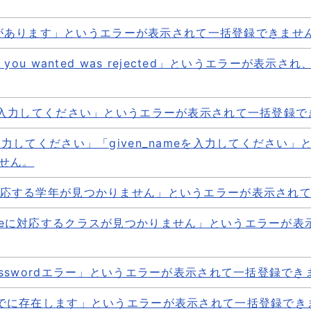
があります」というエラーが表示されて一括登録できませ
nge you wanted was rejected」というエラーが表
」というエラーが表示されて一括登録できません。
要なデータが入力されている可能性があります。 不要なデ
る場合もございますので、新しくファイルをダウンロードし
ameを入力してください」というエラーが表示されて一括登録
 wanted was rejected」というエラーが表示され、ア
合、ブラウザのキャッシュクリアをお試しください。 キャ
meを入力してください」「given_nameを入力してくださ
してください」というエラーが表示されて一括登録できません。
まなびポケットにログインしたいが、学校コード入力...
せん。
性がありますので、登録ファイルを再度ご確認ください。
meに対応する学年が見つかりません」というエラーが表示され
てください」「given_nameを入力してください」という
nameに対応するクラスが見つかりません」というエラーが
る学年が見つかりません」というエラーが表示されて一括登録
力していない可能性がございますので、登録ファイルを再度
る学年設定の名称と一括登録データの学年欄の名称が一致
利用ください。
ているかをご確認ください。
eとpasswordエラー」というエラーが表示されて一括登録で
対応するクラスが見つかりません」というエラーが表示されて
いるクラスがまだ設定されていない場合に表示されるエラー
eはすでに存在します」というエラーが表示されて一括登録で
ordエラー」というエラーが表示されて一括登録できません。