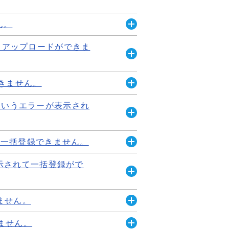
ん。
開
示され、アップロードができま
く
ータの箇所が不明な場合は、登
開
...
く
できません。
ップロードができません。
開
ッシュクリア手順については以
い」というエラーが表示され
く
開
く
て一括登録できません。
エラーが表示されて一括登録ができま
開
表示されて一括登録がで
できません。
く
ご確認ください。 片方のみを
していない場合に発生するエラー
開
く
きません。
一括登録ができません。
開
です。 クラス設定後に、再度
きません。
く