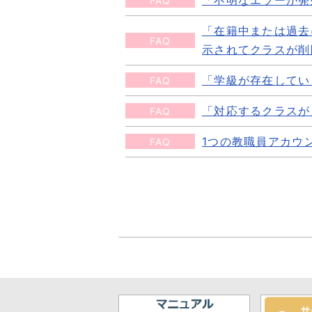
FAQ
「ホームルームクラス」と「そ
続きを読む
が異なります。 【教職員、保護
「ホームルームクラス」は、その
「在籍中または過去
「不明なエラーが発生しました
続きを読む
FAQ
ホームルームクラスになります)
示されてクラスが削
お使いのブラウザのキャッシュ
続きを読む
キャッシュクリア、別ブラウザに
「学級が存在してい
FAQ
「在籍中または過去に在籍した
続きを読む
できません。
「対応するクラスが
FAQ
「学級が存在しているので削除
削除しようとしているクラスに
クラス情報を削除する前に学年
1つの教職員アカウ
FAQ
「対応するクラスが見つかりま
理画面＞ユーザー設定画面で、削
画面で、削除したい学年に紐づい
まなびポケットに登録されてい
続きを読む
1つの教職員アカウントに複数
続きを読む
ーです。 登録ファイルの名称
ホームルームクラスは1クラス
続きを読む
定・新規登録マニュアルをご覧く
続きを読む