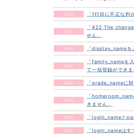
「1行目に不正な列
FAQ
「422 The cha
「1行目に不正な列があります
FAQ
せん。
アップロードしたファイルに不
録ファイル自体に問題が起きてい
「display_n
FAQ
「422 The change you
続きを読む
こちらのエラーが表示された場
「family_na
「display_nameを入力
FAQ
下のFAQをご確認ください。 
て一括登録ができま
表示名が登録されていない可能
続きを読む
「grade_na
続きを読む
FAQ
「family_nameを入力し
せん。
「homeroom_
「grade_nameに対応す
FAQ
姓、名どちらか一方のみしか入
きません。
まなびポケットに登録されてい
登録したい場合は「氏名」をご
です。学年設定の名称が一致し
「login_nam
FAQ
「homeroom_nameに
続きを読む
続きを読む
クラス設定で登録しようとして
「login_nam
FAQ
「login_nameとpassw