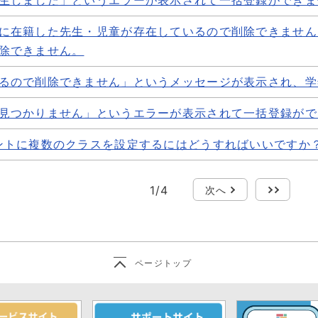
の他クラス」の違いは何ですか？
者アカウント】IDは数字と英文字のみ設定可能。...
ユーザーが所属するクラスになります。 (例として1年1
に在籍した先生・児童が存在しているので削除できません
」というエラーが表示されて一括登録ができません。
 「その他クラス」は、そのユーザーの所属クラス...
除できません。
のクリア、または別のブラウザに変更して実施の上、再度
変更しても改善しない場合は、アップロードする登録ファイ
るので削除できません」というメッセージが表示され、学
先生・児童が存在しているので削除できません」とメッセ
見つかりません」というエラーが表示されて一括登録がで
できません」というメッセージが表示され、学年を削除で
、所属しているユーザーがいる時に表示されます。 学校管
を削除しようとすると表示されるエラーメッセージです。 
ントに複数のクラスを設定するにはどうすればいいですか
せん」というエラーが表示されて一括登録ができません。
除したいクラスに紐づいているユーザーからクラス情報を全
ているクラス情報をすべて削除してから、学年設定で学年を
るクラス設定の名称と登録ファイルのクラス欄の名称が一
のクラスを設定するにはどうすればいいですか？
とクラス設定の名称が一致しているかをご確認ください。
1
/
4
次へ
最後
までしか登録できませんが、その他クラスに複数のクラスを
ださい。 初期設定・新規登録マニュアル（学校管理者向..
ページトップ