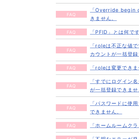
一括登録のアップロードをお試
IDとパスワードが設定されてい
「Override 
「login_nameはすでに存
続きを読む
FAQ
一括登録のアップロードをお試
きません。
下記のケースが考えられます。
続きを読む
びポケット上にすでに同じユーザ
「PFID」とは何で
FAQ
「Override begin 
続きを読む
アップロードファイルの学年・
「roleは不正な値で
「PFID」とは何ですか？
FAQ
エラーです。 その他クラスの
カウントが一括登録
「PFID」は、ユーザーの新規
続きを読む
れた「PFID」は、後からユー
「roleは変更で
FAQ
「roleは不正な値です（指定可能
続きを読む
できません。
「すでにログイン名
「roleは変更できません」と
FAQ
新しい行に保護者アカウント情
が一括登録できませ
まなびポケットに登録済のアカウン
行の「保護者アカウントの表示名
カウント作成時にrole（役割）
「パスワードに使用
「すでにログイン名が登録され
続きを読む
FAQ
できません。
続きを読む
ん。
既に登録済みであるユーザーのP
「ホームルームクラ
FAQ
「パスワードに使用できない文
ざいます。 登録済みの児童・生
まなびポケットに登録可能なID
「不明なエラーが発