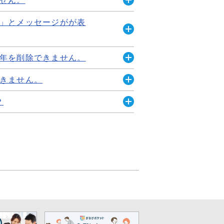
く
開
組の児童・生徒の場合、1年1組が
」とメッセージがが表
く
アップロードをお願いします。
開
ル自...
く
年を削除できません。
ージがが表示されてクラスが削除
開
きません。
きません。
く
理者アカウントからユーザー管
開
ユーザー管理画面＞クラス設定
？
...
く
削除...
開
致していない場合に発生するエラ
く
設定できます。 詳しくは初期設
.