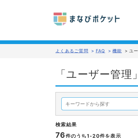
よくあるご質問
>
FAQ
>
機能
>
ユ
「ユーザー管理
検索結果
76
件のうち1-
20
件を表示